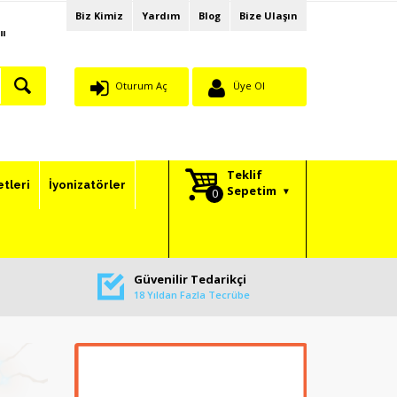
Biz Kimiz
Yardım
Blog
Bize Ulaşın
"
Oturum Aç
Üye Ol
Teklif
etleri
İyonizatörler
Sepetim
Güvenilir Tedarikçi
18 Yıldan Fazla Tecrübe