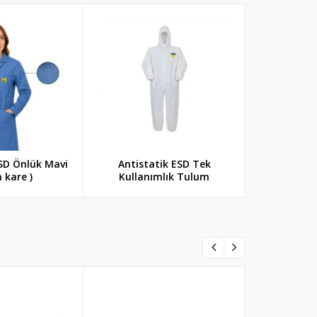
ESD Önlük Mavi
Antistatik ESD Tek
Antistati
 kare )
Kullanımlık Tulum