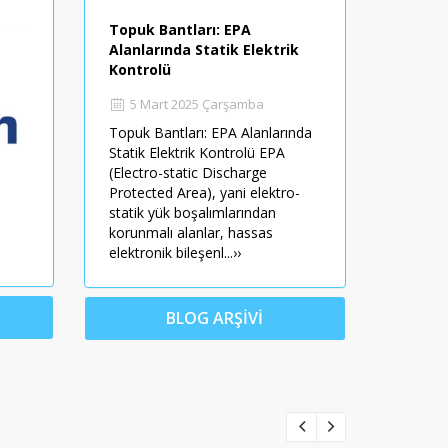
 Nedir?
Topuk Bantları: EPA
ESD Standart
Alanlarında Statik Elektrik
esi
3 Mart 2025
Kontrolü
ırılmış
ESD (Elektros
5 Mart 2025 Çarşamba
lması
Standartları 
 içinde en
Topuk Bantları: EPA Alanlarında
elektronik bil
ken işlem
Statik Elektrik Kontrolü EPA
içinde oldukç
statik ve
(Electro-static Discharge
devreler bulu
Protected Area), yani elektro-
devrelere za...
statik yük boşalımlarından
korunmalı alanlar, hassas
Temiz Oda Tavan
ESD Çalışma Masası
Roketsan
Abeba Antistatik ESD Spor
Statik Dissipative La
Havels
elektronik bileşenl...››
(700x1200mm) - Raflı Full Set
İyonlaştırıcısı
Ayakkabı (UNI6 Siyah)
Parmaklık
BLOG ARŞİVİ