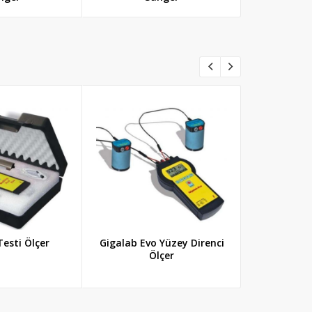
esti Ölçer
Gigalab Evo Yüzey Direnci
Datalog
Ölçer
Sıcak