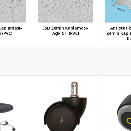
Kaplaması-
ESD Zemin Kaplaması-
Antistatik
i (PVC)
Açık Gri (PVC)
Zemin Kapl
K