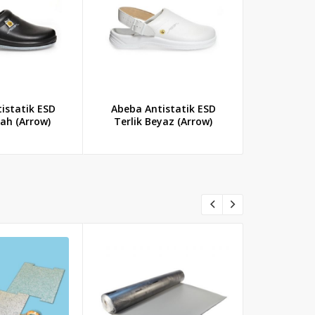
istatik ESD
Abeba Antistatik ESD
Abeba An
yah (Arrow)
Terlik Beyaz (Arrow)
Terlik Gö
(R