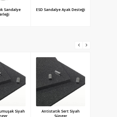
uk Sandalye
ESD Sandalye Ayak Desteği
İletken S
erleği
Antistat
Band
Yumuşak Siyah
Antistatik Sert Siyah
nger
Sünger