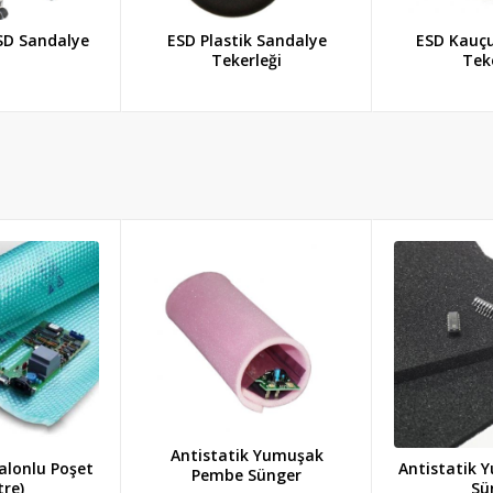
SD Sandalye
ESD Plastik Sandalye
ESD Kauç
Tekerleği
Tek
Antistatik Yumuşak
alonlu Poşet
Antistatik 
Pembe Sünger
re)
Sü