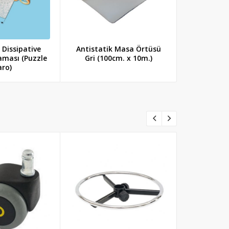
 Dissipative
Antistatik Masa Örtüsü
Antistati
aması (Puzzle
Gri (100cm. x 10m.)
Örtüsü (1
aro)