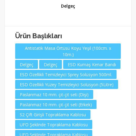
x
Delgeç
Ürün Başlıkları
Antistatik Masa Örtüsü Koyu Yeşil (100cm. x
10m.)
Delgeç
Delgeç
ESD Kumaş Kenar Bandı
ESD Özellikli Temizleyici Sprey Solüsyon 500ml.
ESD Özellikli Yüzey Temizleyici Solüsyon (5Litre)
Paslanmaz 10 mm. çıt-çıt seti (Dişi)
Paslanmaz 10 mm. çıt-çıt seti (Erkek)
S2 Çift Girişli Topraklama Kablosu
UFO Şeklinde Topraklama Kablosu
UFO Şeklinde Topraklama Kablosu