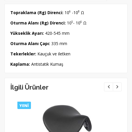
Topraklama (Rg) Direnci:
10
6
-10
8
Ω
Oturma Alanı (Rg) Direnci:
10
5
- 10
6
Ω
Yükseklik Ayarı:
420-545 mm
Oturma Alanı Çapı:
335 mm
Tekerlekler:
Kauçuk ve iletken
Kaplama:
Antistatik Kumaş
İlgili Ürünler
YENİ