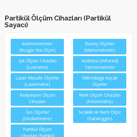
Partikül Ölçüm Cihazları (Partikül
Sayacı)
Anemometreler
Basınç Ölçerler
(Rüzgar Hızı Ölçer)
(Manometreler)
Işık Ölçüm Cihazları
Kızılötesi (Infrared)
(Luxmetre)
Termometreler
Lazer Mesafe Ölçerler
Mikrodalga Kaçak
(Lazermetre)
Ölçerler
Radyasyon Ölçüm
Renk Ölçüm Cihazları
Cihazları
(Kolorimetre)
Ses Ölçerler
Sıcaklık ve Nem Ölçer
(Desibelmetre)
(Datalogger)
Partikül Ölçüm
Cihazları (Partikül