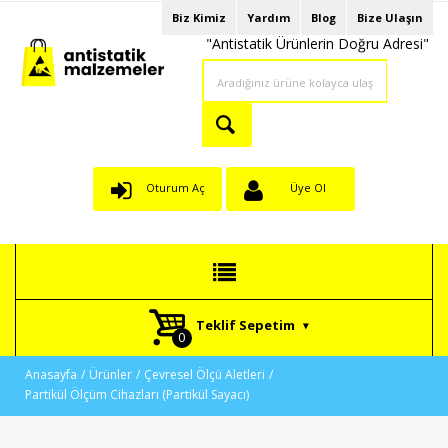
Biz Kimiz
Yardım
Blog
Bize Ulaşın
"Antistatik Ürünlerin Doğru Adresi"
Oturum Aç
Üye Ol
Teklif Sepetim
Anasayfa
Ürünler
Çevresel Ölçü Aletleri
Partikül Ölçüm Cihazları (Partikül Sayacı)