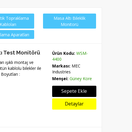
atik Topraklama
Masa Altı Bileklik
Kabloları
Monitorü
lama Aparatları
tı Test Monitörü
Ürün Kodu:
WSM-
4400
rı ışıklı montaj ve
Markası:
MEC
tün kablolu bilekler ile
Industries
 Boyutları :
Menşei:
Güney Kore
Sepete Ekle
Detaylar