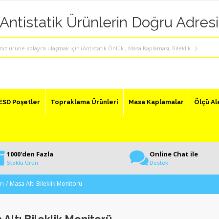
"Antistatik Ürünlerin Doğru Adresi
ESD Poşetler
Topraklama Ürünleri
Masa Kaplamalar
Ölçü Al
1000'den Fazla
Online Chat ile
Stoklu Ürün
Destek
rı
Masa Altı Bileklik Monitorü