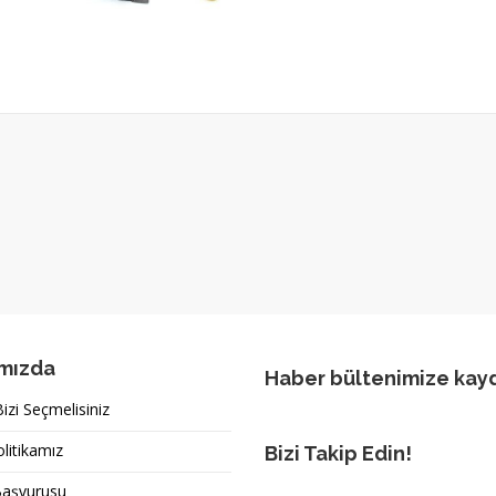
mızda
Haber bültenimize kay
zi Seçmelisiniz
olitikamız
Bizi Takip Edin!
Başvurusu