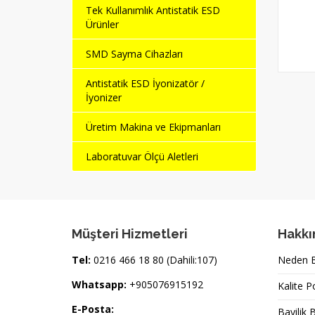
Tek Kullanımlık Antistatik ESD
Ürünler
SMD Sayma Cihazları
Antistatik ESD İyonizatör /
İyonizer
Üretim Makina ve Ekipmanları
Laboratuvar Ölçü Aletleri
Müşteri Hizmetleri
Hakkı
Tel:
0216 466 18 80 (Dahili:107)
Neden Bi
Whatsapp:
+905076915192
Kalite P
E-Posta:
Bayilik 