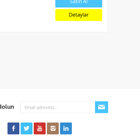
Satın Al
Detaylar
dolun