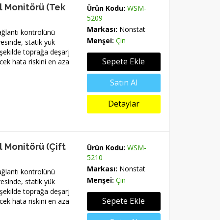
ol Monitörü (Tek
Ürün Kodu:
WSM-
5209
Markası:
Nonstat
ğlantı kontrolünü
Menşei:
Çin
esinde, statik yük
şekilde toprağa deşarj
Sepete Ekle
ecek hata riskini en aza
Satın Al
Detaylar
l Monitörü (Çift
Ürün Kodu:
WSM-
5210
Markası:
Nonstat
ğlantı kontrolünü
Menşei:
Çin
esinde, statik yük
şekilde toprağa deşarj
Sepete Ekle
ecek hata riskini en aza