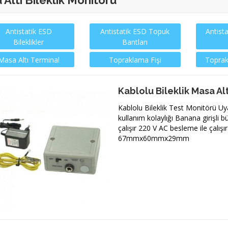
Altı Bileklik Monitorü
Antistatik ESD
Antistatik ESD Topuk
Antist
Bileklikler
Bantları
Masa Altı Terminal
Topraklama Fişi
Toprak
Kablolu Bileklik Masa Al
Kablolu Bileklik Test Monitörü Uya
kullanım kolaylığı Banana girişli bü
çalışır 220 V AC besleme ile çalışır
67mmx60mmx29mm