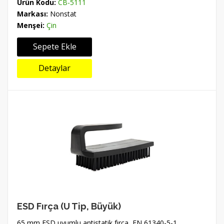
Ürün Kodu:
CB-5111
Markası:
Nonstat
Menşei:
Çin
Sepete Ekle
Detaylar
ESD Fırça (U Tip, Büyük)
65 mm ESD uyumlu antistatik fırça, EN 61340-5-1