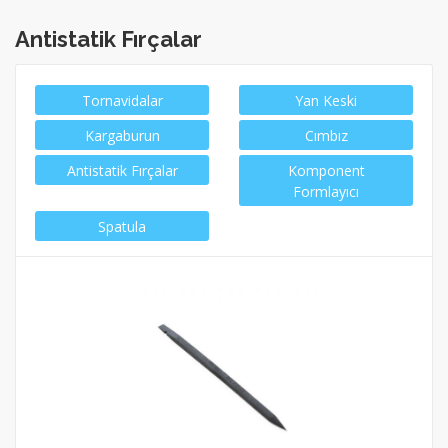
Antistatik Fırçalar
Tornavidalar
Yan Keski
Kargaburun
Cımbız
Antistatik Fırçalar
Komponent
Formlayıcı
Spatula