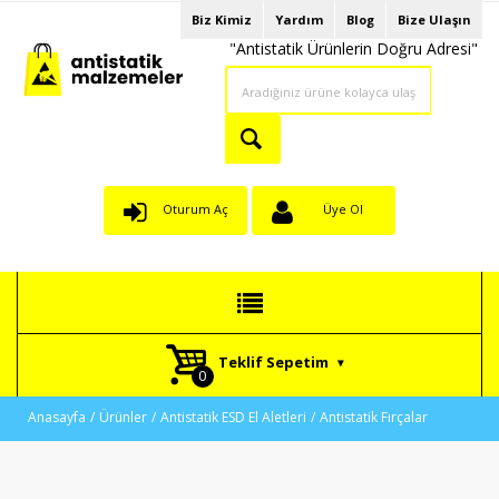
Biz Kimiz
Yardım
Blog
Bize Ulaşın
"Antistatik Ürünlerin Doğru Adresi"
Oturum Aç
Üye Ol
Teklif Sepetim
Anasayfa
Ürünler
Antistatik ESD El Aletleri
Antistatik Fırçalar