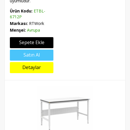
uyumludur.
Ürün Kodu:
ETBL-
6712P
Markası:
RTWork
Menşei:
Avrupa
Sepete Ekle
Satın Al
Detaylar