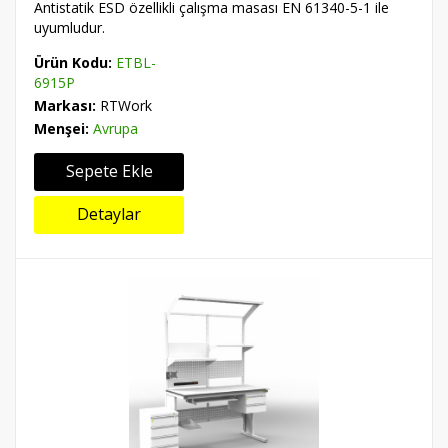
Antistatik ESD özellikli çalışma masası EN 61340-5-1 ile
uyumludur.
Ürün Kodu:
ETBL-
6915P
Markası:
RTWork
Menşei:
Avrupa
Sepete Ekle
Detaylar