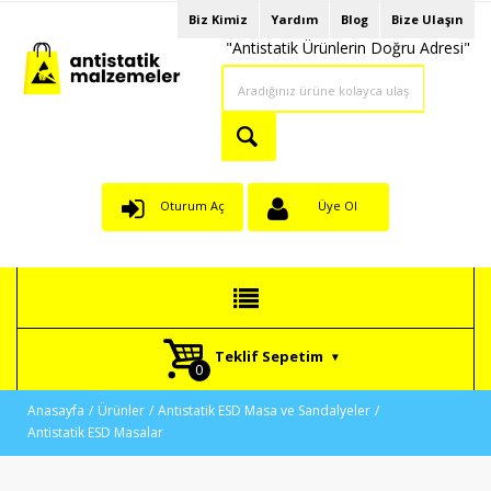
Biz Kimiz
Yardım
Blog
Bize Ulaşın
"Antistatik Ürünlerin Doğru Adresi"
Oturum Aç
Üye Ol
Teklif Sepetim
Anasayfa
Ürünler
Antistatik ESD Masa ve Sandalyeler
Antistatik ESD Masalar