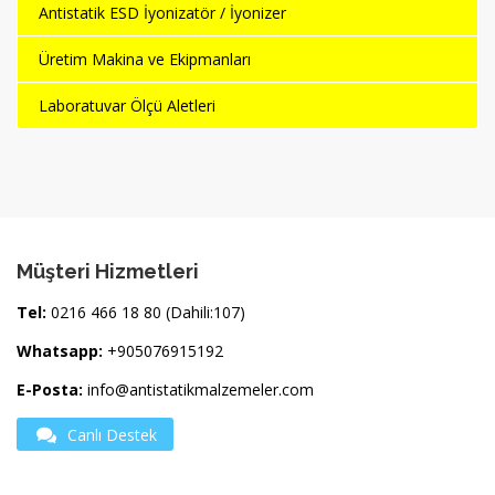
Antistatik ESD İyonizatör / İyonizer
Üretim Makina ve Ekipmanları
Laboratuvar Ölçü Aletleri
Müşteri Hizmetleri
Tel:
0216 466 18 80 (Dahili:107)
Whatsapp:
+905076915192
E-Posta:
info@antistatikmalzemeler.com
Canlı Destek