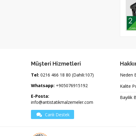
Müşteri Hizmetleri
Hakkı
Tel:
0216 466 18 80 (Dahili:107)
Neden Bi
Whatsapp:
+905076915192
Kalite P
E-Posta:
Bayilik 
info@antistatikmalzemeler.com
Canlı Destek