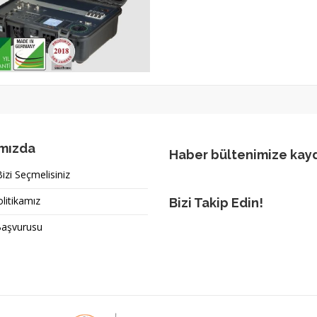
mızda
Haber bültenimize kay
zi Seçmelisiniz
olitikamız
Bizi Takip Edin!
Başvurusu