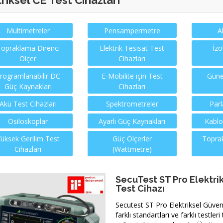
riksel CE Test Cihazları
Multimetreler
Pensampermetre
A
opraklama Direnci
Elektrik Tesisat Test
İzo
Ölçer
Cihazları
rogramlanabilir DC
E-Mobilite için Test
Güne
Güç Kaynakları
Cihazları
Akü Test Cihazları
Spektrometreler
Parl
Osiloskoplar
Ayarlı Güç Kaynakları
Kablo
üksek Gerilim Test
Güç Ölçerler
Toprak
Cihazları
(Wattmetre)
SecuTest ST Pro Elektri
Test Cihazı
Secutest ST Pro Elektriksel Güvenl
farklı standartları ve farklı testler