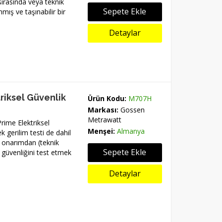
 sırasında veya teknik
Sepete Ekle
mış ve taşınabilir bir
Detaylar
riksel Güvenlik
Ürün Kodu:
M707H
Markası:
Gossen
Metrawatt
ime Elektriksel
Menşei:
Almanya
 gerilim testi de dahil
 onarımdan (teknik
Sepete Ekle
l güvenliğini test etmek
Detaylar