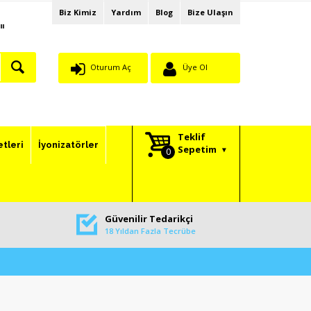
Biz Kimiz
Yardım
Blog
Bize Ulaşın
"
Oturum Aç
Üye Ol
Teklif
etleri
İyonizatörler
Sepetim
Güvenilir Tedarikçi
18 Yıldan Fazla Tecrübe