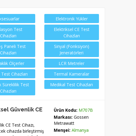
ksesuarlar
Elektronik Yükler
lasyon Test
Elektriksel CE Test
Cihazları
Cihazları
ş Paneli Test
Sinyal (Fonksiyon)
Cihazları
Jeneratörleri
aklık Ölçerler
LCR Metreler
 Test Cihazları
Termal Kameralar
 Süreklilik Test
Medikal Test Cihazları
Cihazları
ksel Güvenlik CE
Ürün Kodu:
M707B
Markası:
Gossen
Metrawatt
ik CE Test Cihazı,
Menşei:
Almanya
i tek cihazda birleştirmiş