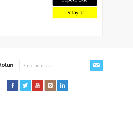
Detaylar
dolun