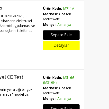
zı
Ürün Kodu:
M711A
Markası:
Gossen
VDE 0701-0702 (IEC
Metrawatt
cihazların elektriksel
Menşei:
Almanya
z Android uygulaması ve
sonuçlarını telefonda
Sepete Ekle
Detaylar
yel CE Test
Ürün Kodu:
M516G
(M516H)
Markası:
Gossen
rin yer aldığı bir çok
Metrawatt
ir arada" modelidir.
Menşei:
Almanya
Sepete Ekle