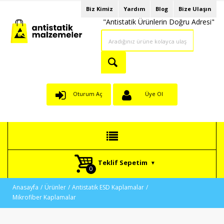
Biz Kimiz
Yardım
Blog
Bize Ulaşın
"Antistatik Ürünlerin Doğru Adresi"
Oturum Aç
Üye Ol
Teklif Sepetim
Anasayfa
Ürünler
Antistatik ESD Kaplamalar
Mikrofiber Kaplamalar