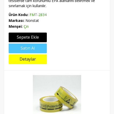
tesislerde tam korunumlu EPA alanlarını belirtmek ve
sınırlamak için kullanılır.
Ürün Kodu:
FMT-2834
Markası:
Nonstat
Menşei:
Çin
Sepete Ekle
Satın Al
Detaylar