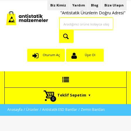
Biz Kimiz
Yardım
Blog
Bize Ulaşın
"Antistatik Ürünlerin Doğru Adresi"
Oturum Aç
Üye Ol
Teklif Sepetim
Anasayfa
Ürünler
Antistatik ESD Bantlar
Zemin Bantları