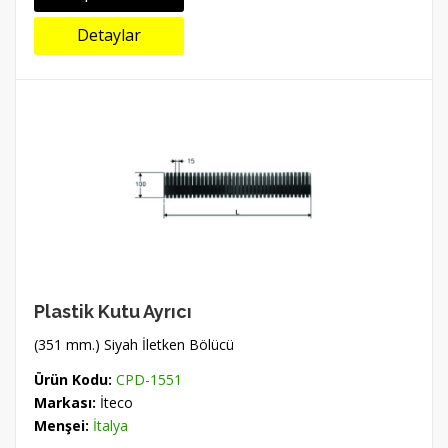
Detaylar
Plastik Kutu Ayrıcı
(351 mm.) Siyah İletken Bölücü
Ürün Kodu:
CPD-1551
Markası:
İteco
Menşei:
İtalya