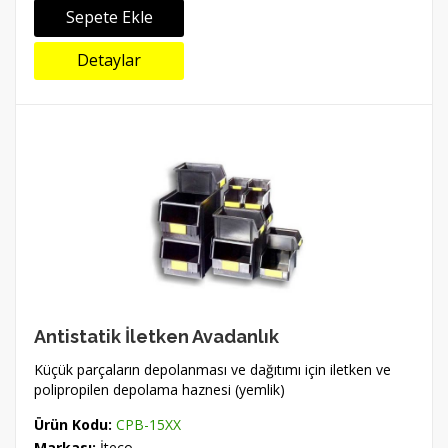
Sepete Ekle
Detaylar
Antistatik İletken Avadanlık
Küçük parçaların depolanması ve dağıtımı için iletken ve
polipropilen depolama haznesi (yemlik)
Ürün Kodu:
CPB-15XX
Markası:
İteco