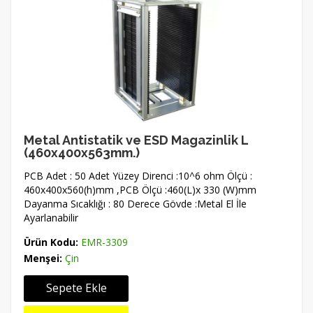
Metal Antistatik ve ESD Magazinlik L
(460x400x563mm.)
PCB Adet : 50 Adet Yüzey Direnci :10^6 ohm Ölçü :
460x400x560(h)mm ,PCB Ölçü :460(L)x 330 (W)mm
Dayanma Sıcaklığı : 80 Derece Gövde :Metal El İle
Ayarlanabilir
Ürün Kodu:
EMR-3309
Menşei:
Çin
Sepete Ekle