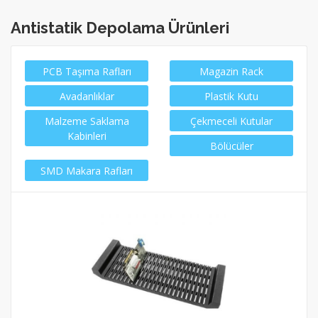
Antistatik Depolama Ürünleri
PCB Taşıma Rafları
Magazin Rack
Avadanlıklar
Plastik Kutu
Malzeme Saklama
Çekmeceli Kutular
Kabinleri
Bölücüler
SMD Makara Rafları