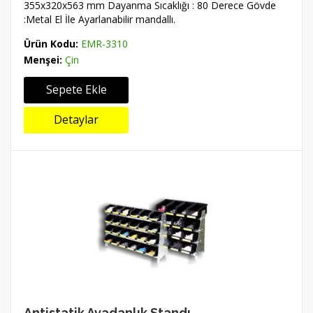
355x320x563 mm Dayanma Sıcaklığı : 80 Derece Gövde
:Metal El İle Ayarlanabilir mandallı.
Ürün Kodu:
EMR-3310
Menşei:
Çin
Sepete Ekle
Detaylar
Antistatik Avadanlık Standı