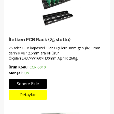
İletken PCB Rack (25 slotlu)
25 adet PCB kapasiteli Slot Ölçüleri: 3mm genişlik, 8mm
derinlik ve 12.5mm aralıklı Ürün
Ölçüleri:L437×W160×H30mm Ağırlık: 260g.
Ürün Kodu:
CCR-5010
Menşei:
Çin
Sepete Ekle
Detaylar