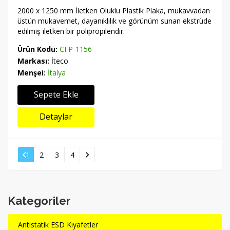
2000 x 1250 mm İletken Oluklu Plastik Plaka, mukavvadan
üstün mukavemet, dayanıklılık ve görünüm sunan ekstrüde
edilmiş iletken bir polipropilendir.
Ürün Kodu:
CFP-1156
Markası:
İteco
Menşei:
İtalya
Sepete Ekle
Detaylar
1
2
3
4
Kategoriler
Antistatik ESD Kıyafetler