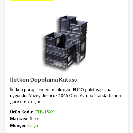
İletken Depolama Kutusu
İletken poropilenden üretilmiştir. EURO palet yapısına
uygundur Yüzey direnci: <10^6 Ohm Avrupa standartlarına
göre üretilmiştir.
Ürün Kodu:
CTB-15XX
Markası:
İteco
Menşei:
İtalya