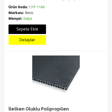
Ürün Kodu:
CFP-1166
Markası:
İteco
Menşei:
İtalya
Sepete Ekle
Detaylar
İletken Oluklu Polipropilen