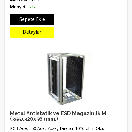
Menşei:
İtalya
Sepete Ekle
Detaylar
Metal Antistatik ve ESD Magazinlik M
(355x320x563mm.)
PCB Adet : 50 Adet Yüzey Direnci :10^6 ohm Ölçü :