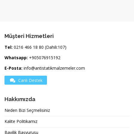
Müşteri Hizmetleri
Tel:
0216 466 18 80 (Dahili:107)
Whatsapp:
+905076915192
E-Posta:
info@antistatikmalzemeler.com
Canlı Destek
Hakkımızda
Neden Bizi Seçmelisiniz
Kalite Politikamız
Bayilik Başvurusu