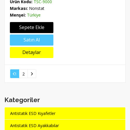
Ürün Kodu:
TSC-9000
Markası:
Nonstat
Menşei:
Türkiye
Sepete Ekle
Satın Al
Detaylar
1
2
Kategoriler
Antistatik ESD Kıyafetler
Antistatik ESD Ayakkabılar