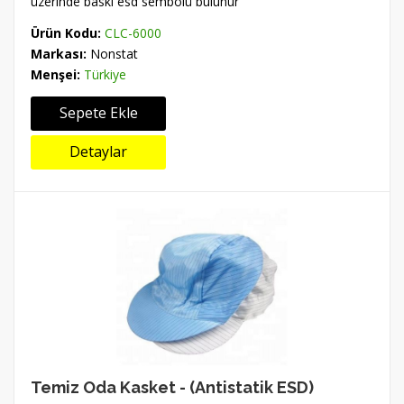
üzerinde baskı esd sembolü bulunur
Ürün Kodu:
CLC-6000
Markası:
Nonstat
Menşei:
Türkiye
Sepete Ekle
Detaylar
Temiz Oda Kasket - (Antistatik ESD)