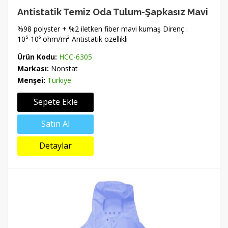
Antistatik Temiz Oda Tulum-Şapkasız Mavi
%98 polyster + %2 iletken fiber mavi kumaş Direnç :
10⁵-10⁶ ohm/m² Antistatik özellikli
Ürün Kodu:
HCC-6305
Markası:
Nonstat
Menşei:
Türkiye
Sepete Ekle
Satın Al
Detaylar