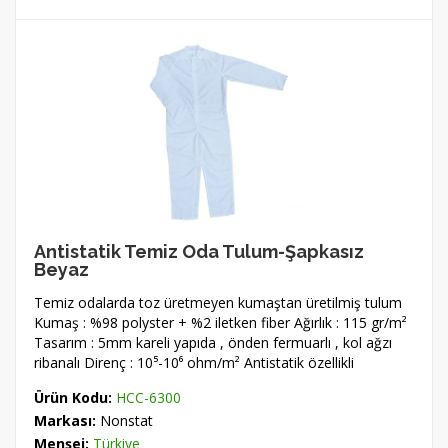
Antistatik Temiz Oda Tulum-Şapkasız
Beyaz
Temiz odalarda toz üretmeyen kumaştan üretilmiş tulum
Kumaş : %98 polyster + %2 iletken fiber Ağırlık : 115 gr/m²
Tasarım : 5mm kareli yapıda , önden fermuarlı , kol ağzı
ribanalı Direnç : 10⁵-10⁶ ohm/m² Antistatik özellikli
Ürün Kodu:
HCC-6300
Markası:
Nonstat
Menşei:
Türkiye