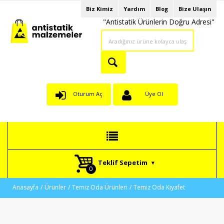
Biz Kimiz
Yardım
Blog
Bize Ulaşın
"Antistatik Ürünlerin Doğru Adresi"
Oturum Aç
Üye Ol
Teklif Sepetim
Anasayfa
Ürünler
Temiz Oda Ürünleri
Temiz Oda Kıyafet