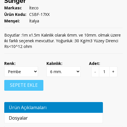
Sünger
Markası:
İteco
Ürün Kodu:
CSBF-17XX
Menşei:
İtalya
Boyutlar :1m x1.5m Kalınlık olarak 6mm. ve 10mm. olmak üzere
iki farklı seçenek mevcuttur. Yoğunluk :30 Kg/m3 Yüzey Direnci
Rs<10^12 ohm
Renk:
Kalınlık:
Adet:
-
+
SEPETE EKLE
Ürün Açıklamaları
Dosyalar