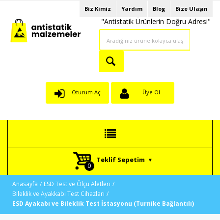
Biz Kimiz
Yardım
Blog
Bize Ulaşın
"Antistatik Ürünlerin Doğru Adresi"
Oturum Aç
Üye Ol
Teklif Sepetim
Anasayfa
ESD Test ve Ölçü Aletleri
Bileklik ve Ayakkabı Test Cihazları
ESD Ayakabı ve Bileklik Test İstasyonu (Turnike Bağlantılı)