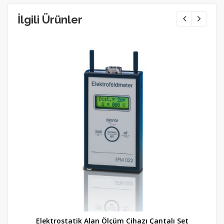
İlgili Ürünler
le
Elektrostatik Alan Ölçüm Cihazı Çantalı Set
El