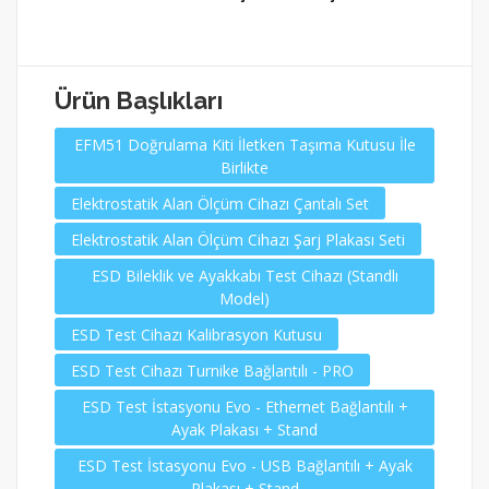
Ürün Başlıkları
EFM51 Doğrulama Kiti İletken Taşıma Kutusu İle
Birlikte
Elektrostatik Alan Ölçüm Cihazı Çantalı Set
Elektrostatik Alan Ölçüm Cihazı Şarj Plakası Seti
ESD Bileklik ve Ayakkabı Test Cihazı (Standlı
Model)
ESD Test Cihazı Kalibrasyon Kutusu
ESD Test Cihazı Turnike Bağlantılı - PRO
ESD Test İstasyonu Evo - Ethernet Bağlantılı +
Ayak Plakası + Stand
ESD Test İstasyonu Evo - USB Bağlantılı + Ayak
Plakası + Stand