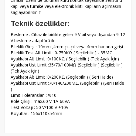
Cihazın üzerinde bulunan kuru kontak sayesinde sensörlü
kapı veya turnike veya elektronik kilitli kapıların açılmasını
sağlayabilirsiniz.
Teknik özellikler:
Besleme : Cihaz ile birlikte gelen 9 V pil veya dışarıdan 9-12
V besleme adaptörü ile
Bileklik Girişi : 10mm ,4mm çıt-çıt veya 4mm banana girişi
Bileklik Test Alt Limit : 0-750KΩ ( Seçilebilir ) - 35MΩ
Ayakkabı Alt Limit :0/100KΩ ( Seçilebilir ) (Tek Ayak İçin)
Ayakkabı Üst Limit :35/70/100MΩ (Seçilebilir ) (Seçilebilir )
(Tek Ayak İçin)
Ayakkabı Alt Limit :0/200KΩ (Seçilebilir ) ( Seri Halde)
Ayakkabı Üst Limit :70/140/200MΩ (Seçilebilir ) (Seri Halde
)
Limit Toleransları : %10
Röle Çıkışı : max.60 V-1A-60VA
Test Voltajı : 50 V/100 V ±10V
Boyutlar : 156x110x54mm