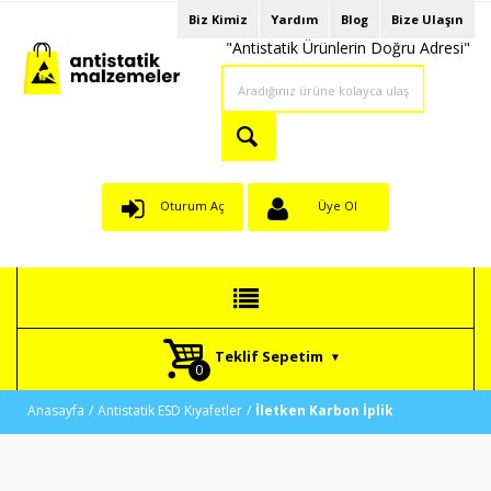
Biz Kimiz
Yardım
Blog
Bize Ulaşın
"Antistatik Ürünlerin Doğru Adresi"
Oturum Aç
Üye Ol
Teklif Sepetim
Anasayfa
Antistatik ESD Kıyafetler
İletken Karbon İplik