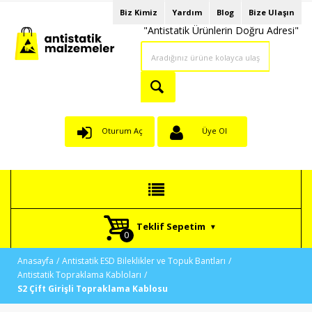
Biz Kimiz
Yardım
Blog
Bize Ulaşın
"Antistatik Ürünlerin Doğru Adresi"
Oturum Aç
Üye Ol
Teklif Sepetim
Anasayfa
Antistatik ESD Bileklikler ve Topuk Bantları
Antistatik Topraklama Kabloları
S2 Çift Girişli Topraklama Kablosu