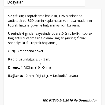
Dosyalar
S2 çift girişli topraklama kablosu, EPA alanlarında
antistatik ve ESD zemin kaplamaları ve masa matlarının
toprak hattına güvenle bağlanması için kullanılır.
Üzerindeki girişler sayesinde operatörün bileklik - toprak
bağlantısını yapmasına olanak sağlar. (Ayrıca; Önlük,
sandalye kılıfı - toprak bağlantısı)
Giriş:
2 x banana soket
Kablo uzunluğu:
2,5 - 3 m.
6
Direnç:
1 MOhm (10
Ohm)
Bağlantı:
10mm. Dişi çıtçıt + Krokodil/banana
IEC 61340-5-1:2016 ile Uyumludur