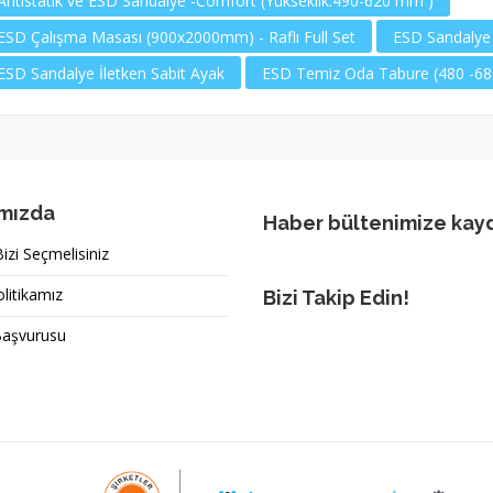
Antistatik ve ESD Sandalye -Comfort (Yükseklik:490-620 mm )
ESD Çalışma Masası (900x2000mm) - Raflı Full Set
ESD Sandalye
ESD Sandalye İletken Sabit Ayak
ESD Temiz Oda Tabure (480 -6
mızda
Haber bültenimize kay
zi Seçmelisiniz
olitikamız
Bizi Takip Edin!
Başvurusu