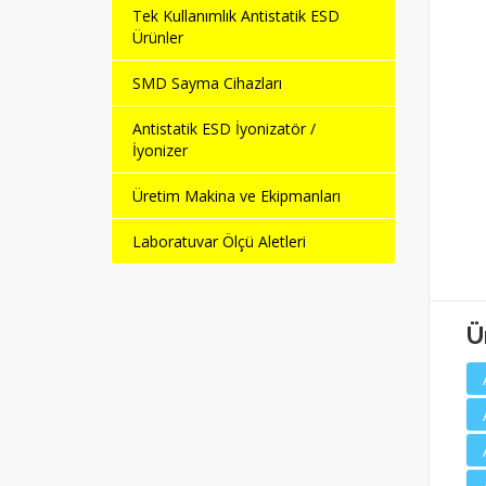
Tek Kullanımlık Antistatik ESD
Ürünler
SMD Sayma Cihazları
Antistatik ESD İyonizatör /
İyonizer
İletken Sandalye
Antistatik ESD Kumaş
Üretim Makina ve Ekipmanları
Kolçak Şeti
Tabure
Laboratuvar Ölçü Aletleri
Ü