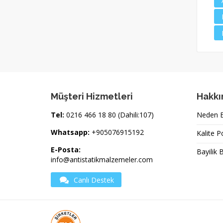
Müşteri Hizmetleri
Hakkı
Tel:
0216 466 18 80 (Dahili:107)
Neden Bi
Whatsapp:
+905076915192
Kalite P
E-Posta:
Bayilik 
info@antistatikmalzemeler.com
Canlı Destek