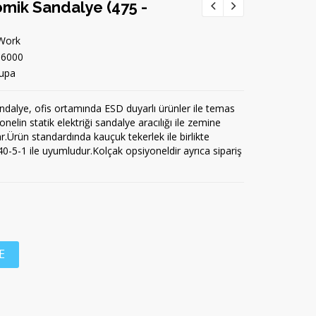
mik Sandalye (475 -
Work
-6000
upa
ndalye, ofis ortamında ESD duyarlı ürünler ile temas
nelin statik elektriği sandalye aracılığı ile zemine
r.Ürün standardında kauçuk tekerlek ile birlikte
0-5-1 ile uyumludur.Kolçak opsiyoneldir ayrıca sipariş
E