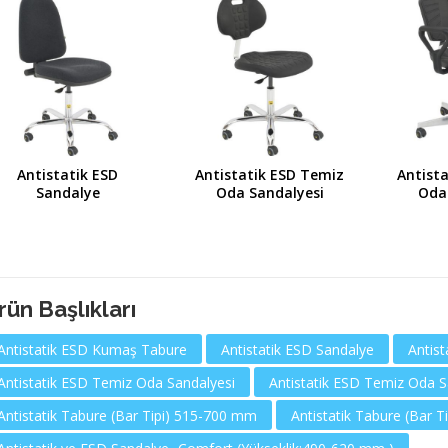
Antistatik ESD
Antistatik ESD Temiz
Antist
Sandalye
Oda Sandalyesi
Oda
rün Başlıkları
Antistatik ESD Kumaş Tabure
Antistatik ESD Sandalye
Antis
Antistatik ESD Temiz Oda Sandalyesi
Antistatik ESD Temiz Oda Sa
Antistatik Tabure (Bar Tipi) 515-700 mm
Antistatik Tabure (Bar T