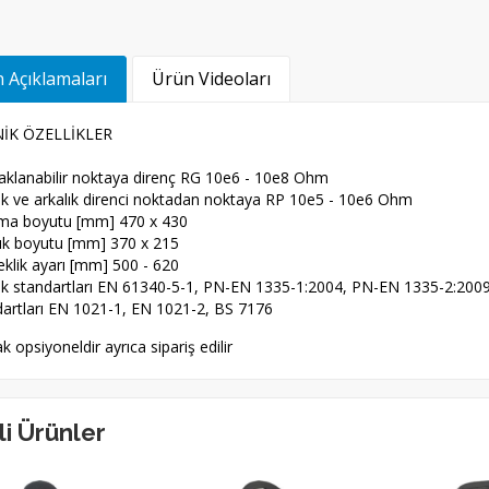
 Açıklamaları
Ürün Videoları
İK ÖZELLİKLER
aklanabilir noktaya direnç RG 10e6 - 10e8 Ohm
uk ve arkalık direnci noktadan noktaya RP 10e5 - 10e6 Ohm
ma boyutu [mm] 470 x 430
lık boyutu [mm] 370 x 215
klik ayarı [mm] 500 - 620
uk standartları EN 61340-5-1, PN-EN 1335-1:2004, PN-EN 1335-2:20
dartları EN 1021-1, EN 1021-2, BS 7176
k opsiyoneldir ayrıca sipariş edilir
ili Ürünler