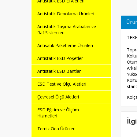
Antistatik ESD El Aletleri
Antistatik Depolama Ürünleri
Ürün
Antistatik Taşıma Arabaları ve
Raf Sistemleri
TEKN
Antisatik Paketleme Ürünleri
Topr
Kolt
Antistatik ESD Poşetler
Otur
Arka
Antistatik ESD Bantlar
Yükse
Kolt
ESD Test ve Ölçü Aletleri
stan
Çevresel Ölçü Aletleri
Kolça
ESD Eğitim ve Ölçüm
Hizmetleri
İlg
Temiz Oda Ürünleri