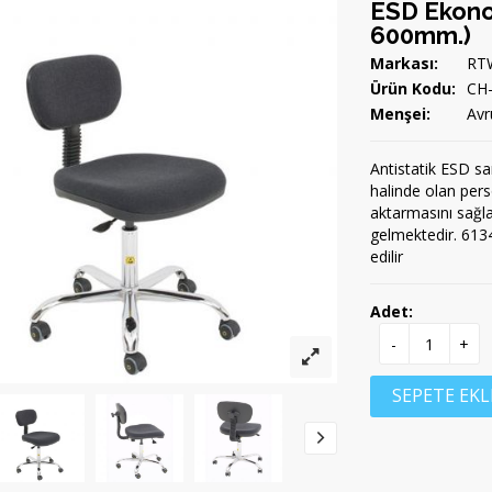
ESD Ekono
600mm.)
Markası:
RT
Ürün Kodu:
CH
Menşei:
Avr
Antistatik ESD sa
halinde olan perso
aktarmasını sağla
gelmektedir. 6134
edilir
Adet:
-
+
SEPETE EKL