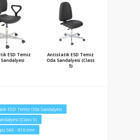
atik ESD Temiz
Antistatik ESD Temiz
Antistatik Ta
 Sandalyesi
Oda Sandalyesi (Class
Tipi) 515-
5)
tatik ESD Temiz Oda Sandalyesi
ndalyesi (Class 5)
ipi) 560 - 810 mm