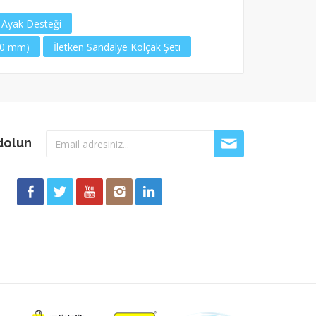
 Ayak Desteği
80 mm)
İletken Sandalye Kolçak Şeti
dolun