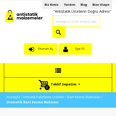
Biz Kimiz
Yardım
Blog
Bize Ulaşın
"Antistatik Ürünlerin Doğru Adresi"
Oturum Aç
Üye Ol
Teklif Sepetim
Anasayfa
Antisatik Paketleme Ürünleri
Bant Kesme Makinaları
Otomatik Bant Kesme Makinası