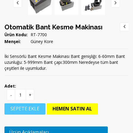
Otomatik Bant Kesme Makinası
Ürün Kodu:
RT-7700
Menşei:
Güney Kore
İki Sensörlü Bant Kesme Makinası Bant genişliği: 6-60mm Bant
uzunluğu: 5-999mm Bant çapı:300mm Neredeyse tüm bant
çeşitleri ile uyumludur.
Adet:
-
+
SEPETE EKLE
HEMEN SATIN AL
Ürün Açıklamaları